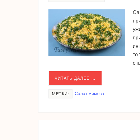
Са
пр
уж
пр
инг
то
с 
ЧИТАТЬ ДАЛЕЕ …
Салат мимоза
МЕТКИ: